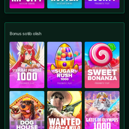
Bonus sotib olish