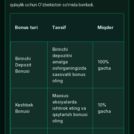
qulaylik uchun O‘zbekiston so‘mida beriladi.
Q
Bonus turi
Tavsif
Miqdor
qo
m
Birinchi
depozitni
Birinchi
R
amalga
100%
Depozit
o‘
oshirganingizda
gacha
Bonusi
de
saxovatli bonus
oling
Maxsus
aksiyalarda
Keshbek
10%
A
ishtirok eting va
Bonusi
gacha
is
qaytarish bonusi
oling