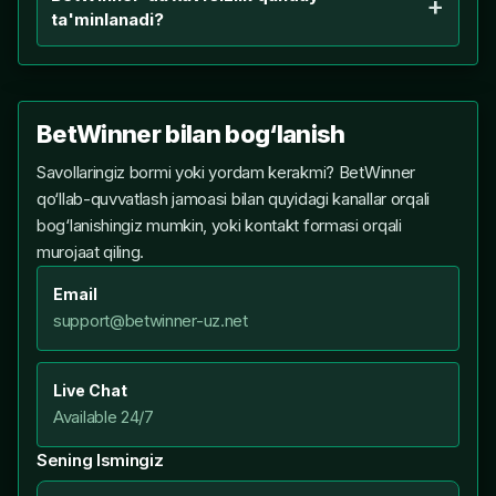
ta'minlanadi?
BetWinner bilan bog‘lanish
Savollaringiz bormi yoki yordam kerakmi? BetWinner
qo‘llab-quvvatlash jamoasi bilan quyidagi kanallar orqali
bog‘lanishingiz mumkin, yoki kontakt formasi orqali
murojaat qiling.
Email
support@betwinner-uz.net
Live Chat
Available 24/7
Sening Ismingiz