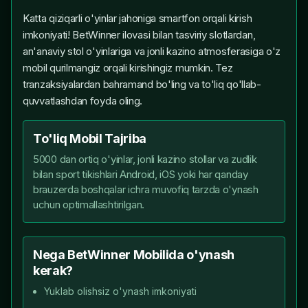
Katta qiziqarli o'yinlar jahoniga smartfon orqali kirish
imkoniyati! BetWinner ilovasi bilan tasviriy slotlardan,
an'anaviy stol o'yinlariga va jonli kazino atmosferasiga o'z
mobil qurilmangiz orqali kirishingiz mumkin. Tez
tranzaksiyalardan bahramand bo'ling va to'liq qo'llab-
quvvatlashdan foyda oling.
To'liq Mobil Tajriba
5000 dan ortiq o'yinlar, jonli kazino stollar va zudlik
bilan sport tikishlari Android, iOS yoki har qanday
brauzerda boshqalar ichra muvofiq tarzda o'ynash
uchun optimallashtirilgan.
Nega BetWinner Mobilida o'ynash
kerak?
Yuklab olishsiz o'ynash imkoniyati