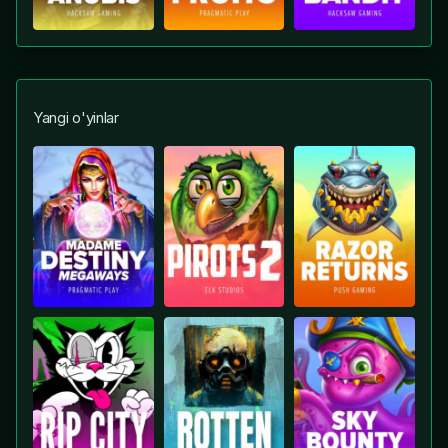
Yangi o'yinlar